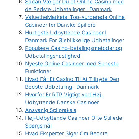
Sådan Vælger Du et Online Casino med
de Bedste Udbetalinger i Danmark
ValuetheMarkets’ Top-vurderede Online
Casinoer for Danske Spillere
Hurtigste Udbyttende Casinoer I
Danmark For Øjeblikkelige Udbetalinger
Populære Casino-betalingsmetoder og
Udbetalingshastighed
Nyeste Online Casinoer med Seneste
Funktioner
Hvad Får Et Casino Til At Tilbyde Den
Bedste Udbetaling I Danmark
Hvorfor Er RTP Vigtigt ved Høj-
Udbyttende Danske Casinoer
Ansvarlig Spilpraksis
Høj-Udbyttende Casinoer Ofte Stillede
Spørgsmål
Hvad Eksperter Siger Om Bedste