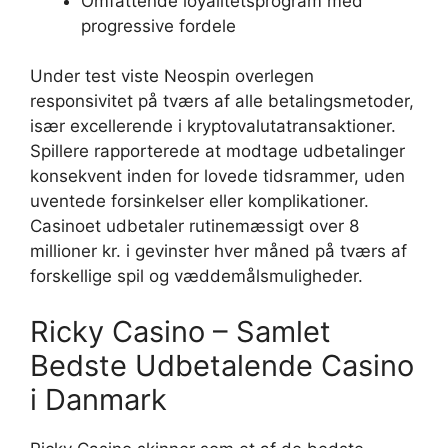
Omfattende loyalitetsprogram med
progressive fordele
Under test viste Neospin overlegen
responsivitet på tværs af alle betalingsmetoder,
især excellerende i kryptovalutatransaktioner.
Spillere rapporterede at modtage udbetalinger
konsekvent inden for lovede tidsrammer, uden
uventede forsinkelser eller komplikationer.
Casinoet udbetaler rutinemæssigt over 8
millioner kr. i gevinster hver måned på tværs af
forskellige spil og væddemålsmuligheder.
Ricky Casino – Samlet
Bedste Udbetalende Casino
i Danmark