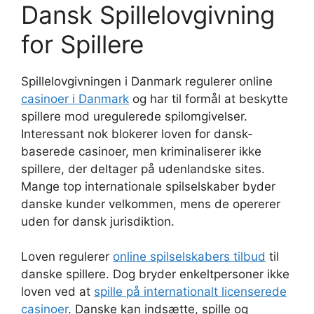
Dansk Spillelovgivning
for Spillere
Spillelovgivningen i Danmark regulerer online
casinoer i Danmark
og har til formål at beskytte
spillere mod uregulerede spilomgivelser.
Interessant nok blokerer loven for dansk-
baserede casinoer, men kriminaliserer ikke
spillere, der deltager på udenlandske sites.
Mange top internationale spilselskaber byder
danske kunder velkommen, mens de opererer
uden for dansk jurisdiktion.
Loven regulerer
online spilselskabers tilbud
til
danske spillere. Dog bryder enkeltpersoner ikke
loven ved at
spille på internationalt licenserede
casinoer
. Danske kan indsætte, spille og