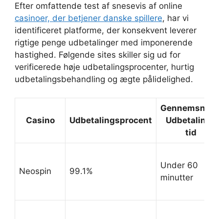
Efter omfattende test af snesevis af online
casinoer, der betjener danske spillere
, har vi
identificeret platforme, der konsekvent leverer
rigtige penge udbetalinger med imponerende
hastighed. Følgende sites skiller sig ud for
verificerede høje udbetalingsprocenter, hurtig
udbetalingsbehandling og ægte pålidelighed.
Gennemsnitli
Casino
Udbetalingsprocent
Udbetalings
tid
Under 60
Neospin
99.1%
minutter