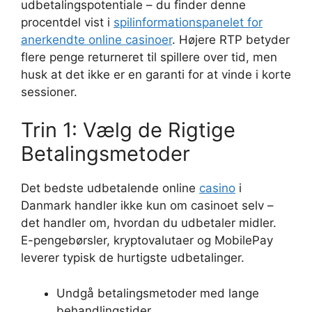
udbetalingspotentiale – du finder denne
procentdel vist i
spilinformationspanelet for
anerkendte online casinoer
. Højere RTP betyder
flere penge returneret til spillere over tid, men
husk at det ikke er en garanti for at vinde i korte
sessioner.
Trin 1: Vælg de Rigtige
Betalingsmetoder
Det bedste udbetalende online
casino
i
Danmark handler ikke kun om casinoet selv –
det handler om, hvordan du udbetaler midler.
E-pengebørsler, kryptovalutaer og MobilePay
leverer typisk de hurtigste udbetalinger.
Undgå betalingsmetoder med lange
behandlingstider