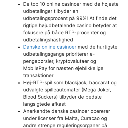
De top 10 online casinoer med de højeste
udbetalinger tilbyder en
udbetalingsprocent på 99%! At finde det
rigtige højudbetalende casino betyder at
fokusere på både RTP-procenter og
udbetalingshastighed
Danske online casinoer
med de hurtigste
udbetalingsgange prioriterer e-
pengebørsler, kryptovalutaer og
MobilePay for næsten øjeblikkelige
transaktioner
Høj-RTP-spil som blackjack, baccarat og
udvalgte spilleautomater (Mega Joker,
Blood Suckers) tilbyder de bedste
langsigtede afkast
Anerkendte danske casinoer opererer
under licenser fra Malta, Curacao og
andre strenge reguleringsorganer på