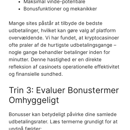
Maksimal vinde-potentiale
Bonusfunktioner og mekanikker
Mange sites påstår at tilbyde de bedste
udbetalinger, hvilket kan gøre valg af platform
overvældende. Vi har fundet, at kryptocasinoer
ofte praler af de hurtigste udbetalingsgange –
nogle gange behandler betalinger inden for
minutter. Denne hastighed er en direkte
refleksion af casinoets operationelle effektivitet
og finansielle sundhed.
Trin 3: Evaluer Bonustermer
Omhyggeligt
Bonusser kan betydeligt påvirke dine samlede
udbetalingsrater. Læs termerne grundigt for at
undgå fælder: