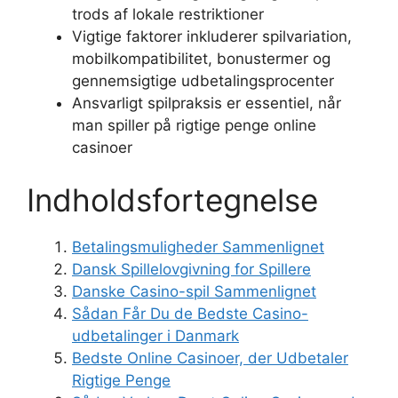
trods af lokale restriktioner
Vigtige faktorer inkluderer spilvariation,
mobilkompatibilitet, bonustermer og
gennemsigtige udbetalingsprocenter
Ansvarligt spilpraksis er essentiel, når
man spiller på rigtige penge online
casinoer
Indholdsfortegnelse
Betalingsmuligheder Sammenlignet
Dansk Spillelovgivning for Spillere
Danske Casino-spil Sammenlignet
Sådan Får Du de Bedste Casino-
udbetalinger i Danmark
Bedste Online Casinoer, der Udbetaler
Rigtige Penge