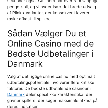
sektioner også. Casinoet har over 3.000 rigtige-
penge-spil, og vi nyder især det brede udvalg
af Plinko-varianter, der konsekvent leverer
raske afkast til spillere.
Sådan Vælger Du et
Online Casino med de
Bedste Udbetalinger i
Danmark
Valg af det rigtige online casino med optimalt
udbetalingspotentiale involverer flere kritiske
faktorer. De bedste udbetalende casinoer i
Danmark
deler specifikke karakteristika, der
gavner spillere, der søger maksimale afkast på
deres indsatser.