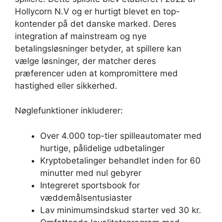
Hollycorn N.V og er hurtigt blevet en top-
kontender på det danske marked. Deres
integration af mainstream og nye
betalingsløsninger betyder, at spillere kan
vælge løsninger, der matcher deres
præferencer uden at kompromittere med
hastighed eller sikkerhed.
Nøglefunktioner inkluderer:
Over 4.000 top-tier spilleautomater med
hurtige, pålidelige udbetalinger
Kryptobetalinger behandlet inden for 60
minutter med nul gebyrer
Integreret sportsbook for
væddemålsentusiaster
Lav minimumsindskud starter ved 30 kr.